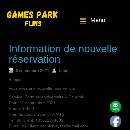
Menu
Information de nouvelle
réservation
6 septembre 2021
taton
Bonjour.
Vous avez une nouvelle réservation.
Service: Formule anniversaire « Caporal »
Date: 11 septembre 2021
Heure: 14h00
Nom du Client: Yannick AYATS
Tél. du Client: +33612374605
E-mail du Client: yannick.ayats@gmail.com