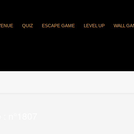
VENUE
QUIZ
ESCAPE GAME
LEVEL UP
WALL GA
 : n°1807