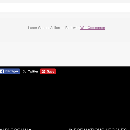
Laser Games Action — Built with
WooCommerce