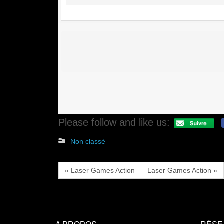
Please follow and like us:
Non classé
« Laser Games Action
Laser Games Action »