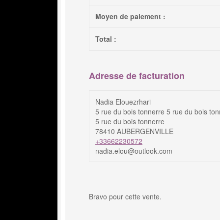
Moyen de paiement :
Total :
Adresse de facturation
Nadia Elouezrhari
5 rue du bois tonnerre 5 rue du bois to
5 rue du bois tonnerre
78410 AUBERGENVILLE
+33662230572
nadia.elou@outlook.com
Bravo pour cette vente.