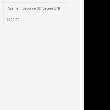
Paiement Sécurisé 3D Secure BNP
€
100,00