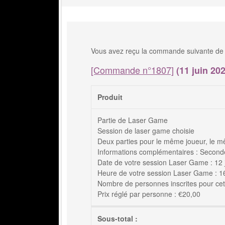
Vous avez reçu la commande suivante de 
[Commande n°1807]
(11 juin 202
Produit
Partie de Laser Game
Session de laser game choisie
Deux parties pour le même joueur, le m
Informations complémentaires : Seconde
Date de votre session Laser Game : 12 
Heure de votre session Laser Game : 16h
Nombre de personnes inscrites pour cett
Prix réglé par personne : €20,00
Sous-total :