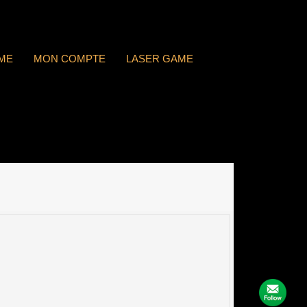
ME
MON COMPTE
LASER GAME