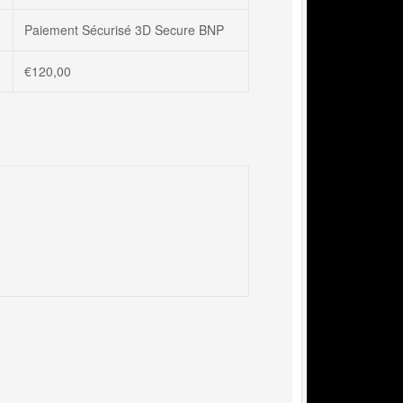
Paiement Sécurisé 3D Secure BNP
€
120,00