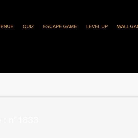
VENUE
QUIZ
ESCAPE GAME
LEVEL UP
WALL GA
 : n°1833