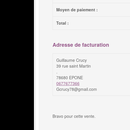
Moyen de paiement :
Total :
Adresse de facturation
Guillaume Crucy
39 rue saint Martin
.
78680 EPONE
0677677366
Gcrucy78@gmail.com
Bravo pour cette vente.