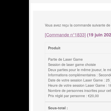
Vous avez reçu la commande suivante de 
[Commande n°1833]
(19 juin 202
Produit
Partie de Laser Game
Session de laser game choisie
Deux parties pour le même joueur, le m
Informations complémentaires : Seconde
Date de votre session Laser Game : 25 
Heure de votre session Laser Game : 18h
Nombre de personnes inscrites pour cett
Prix réglé par personne : €20,00
Sous-total :