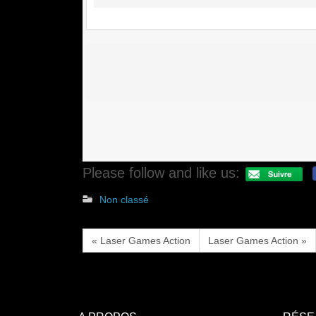
Please follow and like us:
Non classé
« Laser Games Action
Laser Games Action »