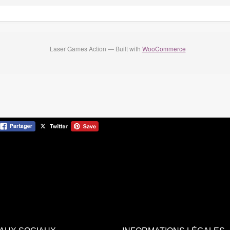
Laser Games Action — Built with
WooCommerce