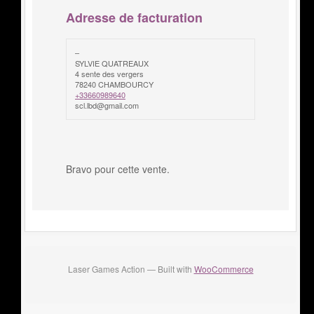
Adresse de facturation
–
SYLVIE QUATREAUX
4 sente des vergers
78240 CHAMBOURCY
+33660989640
scl.lbd@gmail.com
Bravo pour cette vente.
Laser Games Action — Built with
WooCommerce