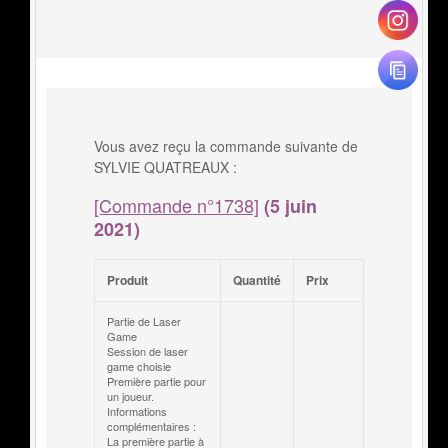
Vous avez reçu la commande suivante de
SYLVIE QUATREAUX :
[Commande n°1738]
(5 juin
2021)
Produit
Quantité
Prix
Partie de Laser
Game
Session de laser
game choisie
Première partie pour
un joueur.
Informations
complémentaires :
La première partie à