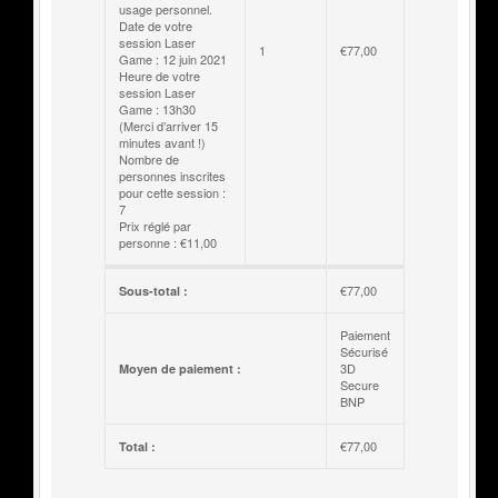
usage personnel.
Date de votre
session Laser
1
€
77,00
Game : 12 juin 2021
Heure de votre
session Laser
Game : 13h30
(Merci d’arriver 15
minutes avant !)
Nombre de
personnes inscrites
pour cette session :
7
Prix réglé par
personne : €11,00
€
77,00
Sous-total :
Paiement
Sécurisé
3D
Moyen de paiement :
Secure
BNP
€
77,00
Total :