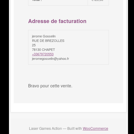
Adresse de facturation
jerome Gosselin
RUE DE BREZOLLES
25
78130 CHAPET
+33679720553
jeromegosselin@yahoo.fr
Bravo pour cette vente.
Laser Games Action — Built with
WooCommerce