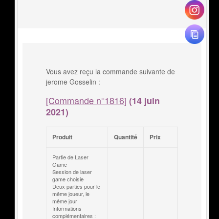
Vous avez reçu la commande suivante de
jerome Gosselin :
[Commande n°1816]
(14 juin
2021)
Produit
Quantité
Prix
Partie de Laser
Game
Session de laser
game choisie
Deux parties pour le
même joueur, le
même jour
Informations
complémentaires :