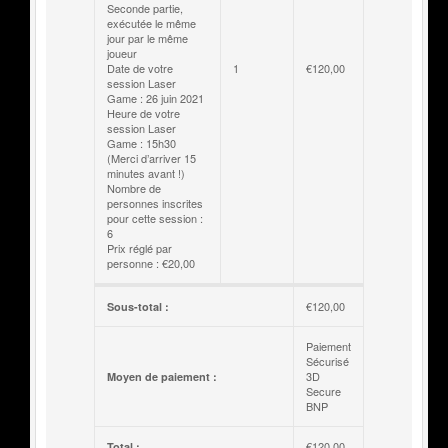
Seconde partie,
exécutée le même
jour par le même
joueur
Date de votre
1
€
120,00
session Laser
Game : 26 juin 2021
Heure de votre
session Laser
Game : 15h30
(Merci d’arriver 15
minutes avant !)
Nombre de
personnes inscrites
pour cette session :
6
Prix réglé par
personne : €20,00
€
120,00
Sous-total :
Paiement
Sécurisé
3D
Moyen de paiement :
Secure
BNP
€
120,00
Total :