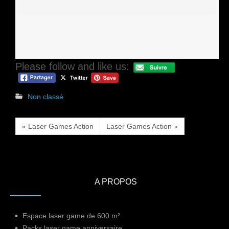
Please follow and like us:
Non classé
« Laser Games Action
Laser Games Action »
A PROPOS
Espace laser game de 600 m²
Packs laser game anniversaire