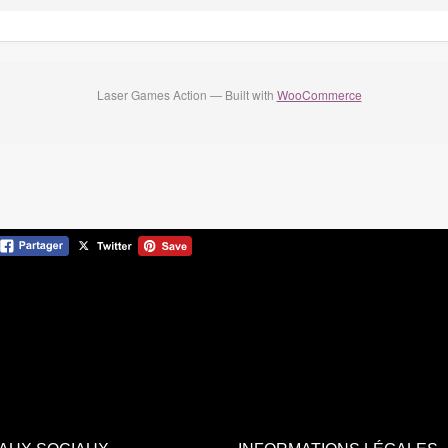
Laser Games Action — Built with
WooCommerce