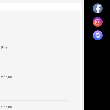
Prix
€
77,00
€
77,00