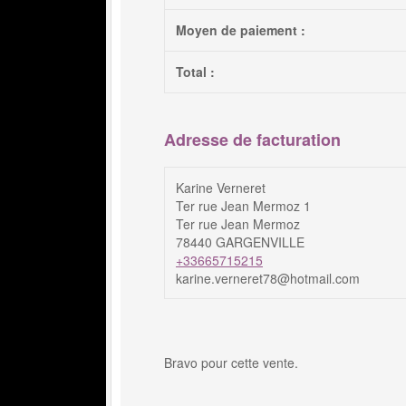
Moyen de paiement :
Total :
Adresse de facturation
Karine Verneret
Ter rue Jean Mermoz 1
Ter rue Jean Mermoz
78440 GARGENVILLE
+33665715215
karine.verneret78@hotmail.com
Bravo pour cette vente.