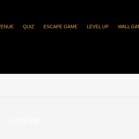
VENUE
QUIZ
ESCAPE GAME
LEVEL UP
WALL GA
 : n°1839