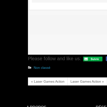
Please follow and like us:
Non classé
« Laser Games Action
Laser Games Action »