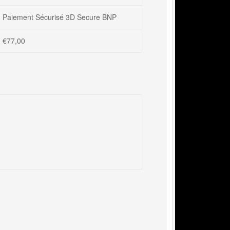
Paiement Sécurisé 3D Secure BNP
€
77,00