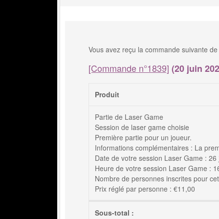
Vous avez reçu la commande suivante de 
[Commande n°1839]
(20 juin 202
Produit
Partie de Laser Game
Session de laser game choisie
Première partie pour un joueur.
Informations complémentaires : La prem
Date de votre session Laser Game : 26 
Heure de votre session Laser Game : 16h
Nombre de personnes inscrites pour cett
Prix réglé par personne : €11,00
Sous-total :