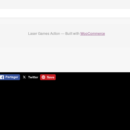
Laser Games Action — Built with
WooCommerce