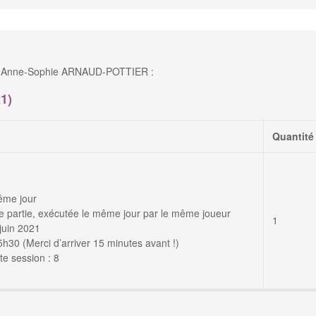
de Anne-Sophie ARNAUD-POTTIER :
1)
Quantité
ême jour
 partie, exécutée le même jour par le même joueur
1
juin 2021
30 (Merci d’arriver 15 minutes avant !)
e session : 8