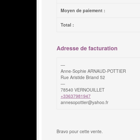
Moyen de paiement :
Total :
Adresse de facturation
—
Anne-Sophie ARNAUD-POTTIER
Rue Aristide Briand 52
—
78540 VERNOUILLET
+33637981947
annesopottier@yahoo.fr
Bravo pour cette vente.