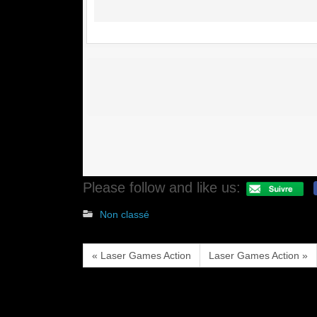
Please follow and like us:
Non classé
« Laser Games Action
Laser Games Action »