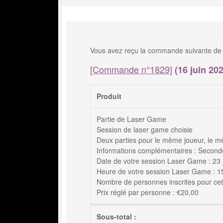
Vous avez reçu la commande suivante 
[Commande n°1829]
(16 juin 202
Produit
Partie de Laser Game
Session de laser game choisie
Deux parties pour le même joueur, le m
Informations complémentaires : Seconde
Date de votre session Laser Game : 23 
Heure de votre session Laser Game : 15h
Nombre de personnes inscrites pour cett
Prix réglé par personne : €20,00
Sous-total :