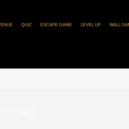
VENUE
QUIZ
ESCAPE GAME
LEVEL UP
WALL GA
 : n°1829