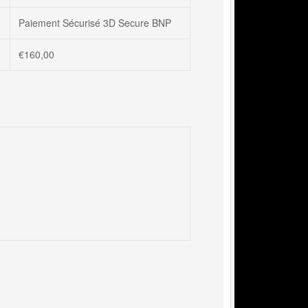
Paiement Sécurisé 3D Secure BNP
€
160,00