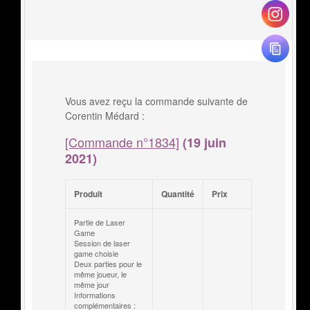
Vous avez reçu la commande suivante de
Corentin Médard :
[Commande n°1834]
(19 juin
2021)
Produit
Quantité
Prix
Partie de Laser
Game
Session de laser
game choisie
Deux parties pour le
même joueur, le
même jour
Informations
complémentaires :