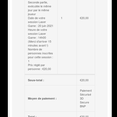
Seconde partie,
exécutée le même
jour par le même
joueur
Date de votre
1
€
20,00
session Laser
Game : 20 juin 2021
Heure de votre
session Laser
Game : 14h00
(Merci d’arriver 15
minutes avant !)
Nombre de
personnes inscrites
pour cette session :
1
Prix réglé par
personne : €20,00
€
20,00
Sous-total :
Paiement
Sécurisé
3D
Moyen de paiement :
Secure
BNP
€
20,00
Total :