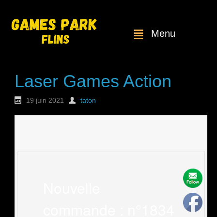
Menu
Laser Games Action
19 juin 2021
taton
Nouvelle
commande : n°1834