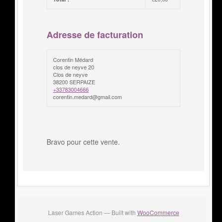
Adresse de facturation
Corentin Médard
clos de neyve 20
Clos de neyve
38200 SERPAIZE
+33783004666
corentin.medard@gmail.com
Bravo pour cette vente.
Laser Games Action — Built with
WooCommerce