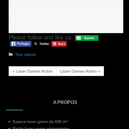
Please follow and like us:
Non classé
« Laser Games Action
Laser Games Action »
A PROPOS
Espace laser game de 600 m²
Packs laser game anniversaire