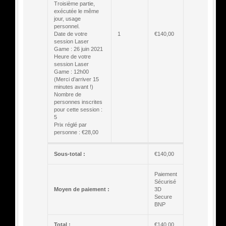
Troisième partie,
exécutée le même
jour, usage
personnel.
Date de votre
1
€
140,00
session Laser
Game : 26 juin 2021
Heure de votre
session Laser
Game : 12h00
(Merci d’arriver 15
minutes avant !)
Nombre de
personnes inscrites
pour cette session :
5
Prix réglé par
personne : €28,00
Sous-total :
€
140,00
Paiement
Sécurisé
Moyen de paiement :
3D
Secure
BNP
Total :
€
140,00