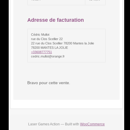
Adresse de facturation
Cédric Mullot
rue du Clos Scellier 22
22 rue du Clos Scellier 78200 Mantes la Jolie
78200 MANTES LA JOLIE
+33608777751
cedric.mullot@orange.fr
Bravo pour cette vente.
Laser Games Action — Built with
WooCommerce