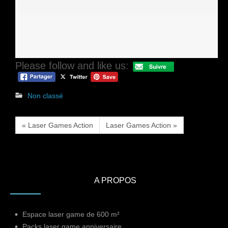
Please follow and like us:
Non classé
« Laser Games Action
Laser Games Action »
A PROPOS
Espace laser game de 600 m²
Packs laser game anniversaire