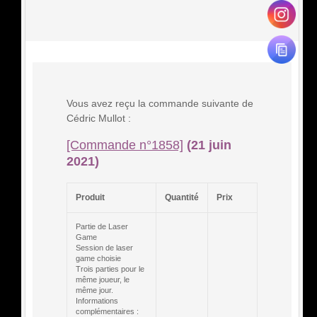
Vous avez reçu la commande suivante de
Cédric Mullot :
[Commande n°1858]
(21 juin
2021)
Produit
Quantité
Prix
Partie de Laser
Game
Session de laser
game choisie
Trois parties pour le
même joueur, le
même jour.
Informations
complémentaires :