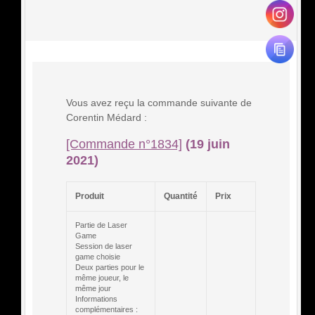
Vous avez reçu la commande suivante de
Corentin Médard :
[Commande n°1834]
(19 juin
2021)
Produit
Quantité
Prix
Partie de Laser
Game
Session de laser
game choisie
Deux parties pour le
même joueur, le
même jour
Informations
complémentaires :