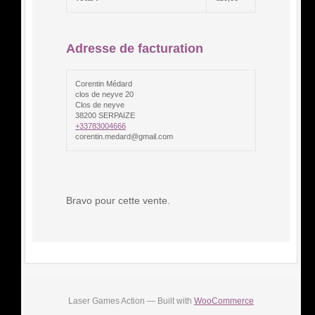
Adresse de facturation
Corentin Médard
clos de neyve 20
Clos de neyve
38200 SERPAIZE
+33783004666
corentin.medard@gmail.com
Bravo pour cette vente.
Laser Games Action — Built with
WooCommerce