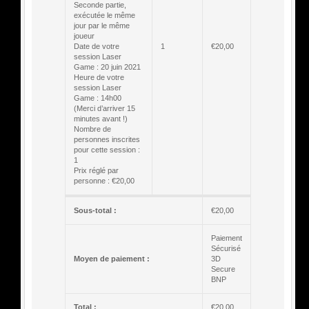
Seconde partie,
exécutée le même
jour par le même
joueur
Date de votre
1
€
20,00
session Laser
Game : 20 juin 2021
Heure de votre
session Laser
Game : 14h00
(Merci d’arriver 15
minutes avant !)
Nombre de
personnes inscrites
pour cette session :
1
Prix réglé par
personne : €20,00
Sous-total :
€
20,00
Paiement
Sécurisé
Moyen de paiement :
3D
Secure
BNP
Total :
€
20,00