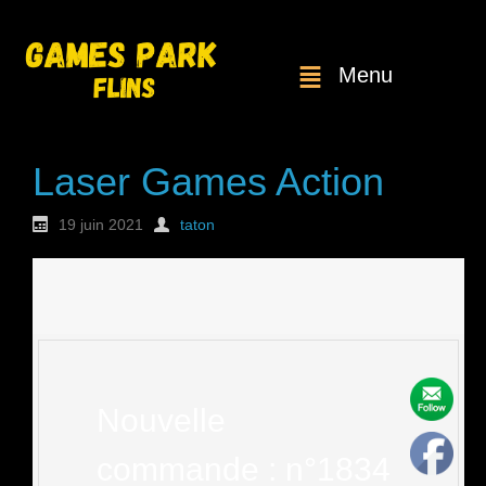
Menu
Laser Games Action
19 juin 2021
taton
Nouvelle
commande : n°1834