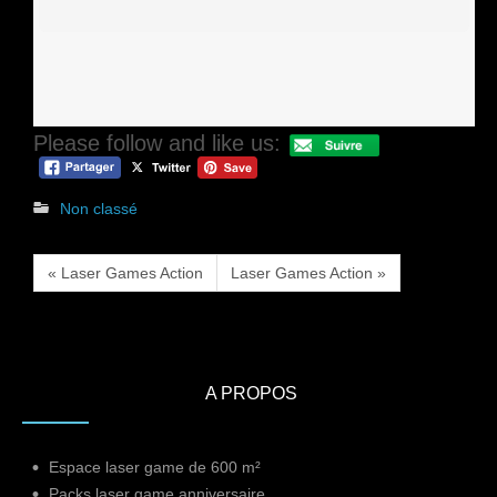
Please follow and like us:
Non classé
« Laser Games Action
Laser Games Action »
A PROPOS
Espace laser game de 600 m²
Packs laser game anniversaire