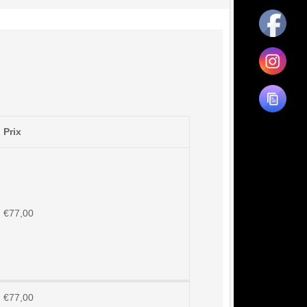
Prix
€
77,00
€
77,00