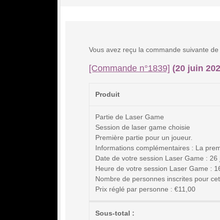
Vous avez reçu la commande suivante de 
[Commande n°1839]
(20 juin 202
Produit
Partie de Laser Game
Session de laser game choisie
Première partie pour un joueur.
Informations complémentaires : La prem
Date de votre session Laser Game : 26 
Heure de votre session Laser Game : 16h
Nombre de personnes inscrites pour cett
Prix réglé par personne : €11,00
Sous-total :