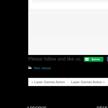
Please follow and like us:
Non classé
« Laser Games Action
Laser Games Action »