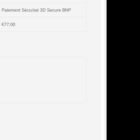
Paiement Sécurisé 3D Secure BNP
€
77,00