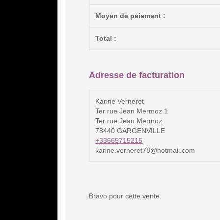
Moyen de paiement :
Total :
Adresse de facturation
Karine Verneret
Ter rue Jean Mermoz 1
Ter rue Jean Mermoz
78440 GARGENVILLE
+33665715215
karine.verneret78@hotmail.com
Bravo pour cette vente.