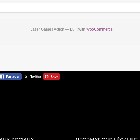
Laser Games Action — Built with
WooCommerce