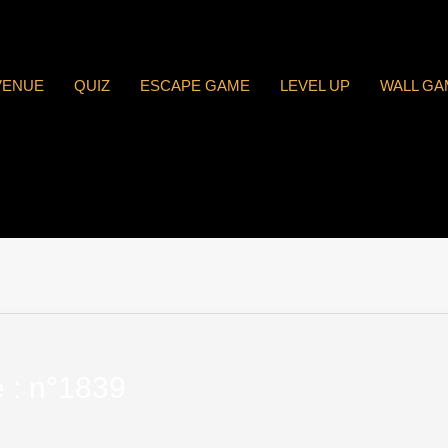
VENUE
QUIZ
ESCAPE GAME
LEVEL UP
WALL GA
 : n°1839