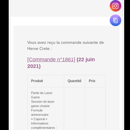
Vous avez reçu la commande suivante de
Herve Crete :
[Commande n°1861]
(22 juin
2021)
Produit
Quantité
Prix
Partie de Laser
Game
Session de laser
game choisie
Formule
anniversaire
« Caporal »
Informations
complémentaires :