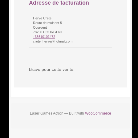
Adresse de facturation
Herve Crete
Route de mulcent 5
Courgent
78790 COURGENT
+33610101472
crete_herve@hotmail.com
Bravo pour cette vente.
Laser Games Action — Built with
WooCommerce