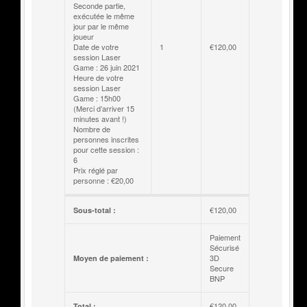
Seconde partie,
exécutée le même
jour par le même
joueur
Date de votre
1
€
120,00
session Laser
Game : 26 juin 2021
Heure de votre
session Laser
Game : 15h00
(Merci d’arriver 15
minutes avant !)
Nombre de
personnes inscrites
pour cette session :
6
Prix réglé par
personne : €20,00
€
120,00
Sous-total :
Paiement
Sécurisé
3D
Moyen de paiement :
Secure
BNP
€
120,00
Total :