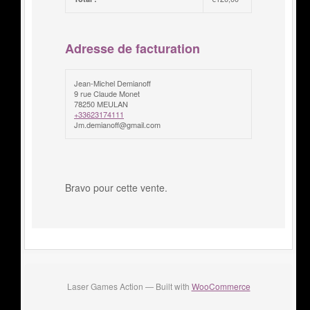
Adresse de facturation
Jean-Michel Demianoff
9 rue Claude Monet
78250 MEULAN
+33623174111
Jm.demianoff@gmail.com
Bravo pour cette vente.
Laser Games Action — Built with
WooCommerce