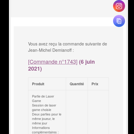
Vous avez reçu la commande suivante de
Jean-Michel Demianoff :
[Commande n°1743]
(6 juin
2021)
Produit
Quantité
Prix
Partie de Laser
Game
Session de laser
game choisie
Deux parties pour le
même joueur, le
même jour
Informations
complémentaires :