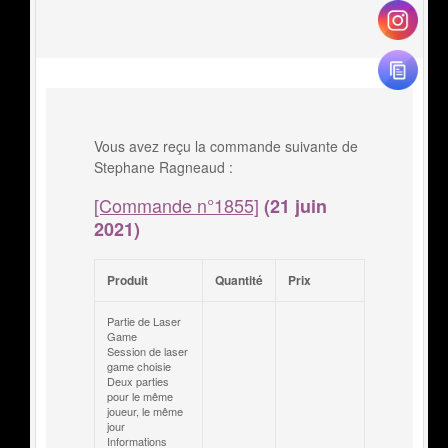
Vous avez reçu la commande suivante de
Stephane Ragneaud :
[Commande n°1855]
(21 juin
2021)
Produit
Quantité
Prix
Partie de Laser
Game
Session de laser
game choisie
Deux parties
pour le même
joueur, le même
jour
Informations