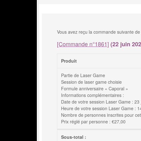
Vous avez reçu la commande suivante de 
[Commande n°1861]
(22 juin 202
Produit
Partie de Laser Game
Session de laser game choisie
Formule anniversaire « Caporal »
Informations complémentaires :
Date de votre session Laser Game : 23 
Heure de votre session Laser Game : 14h
Nombre de personnes inscrites pour cett
Prix réglé par personne : €27,00
Sous-total :