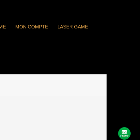
ME
MON COMPTE
LASER GAME