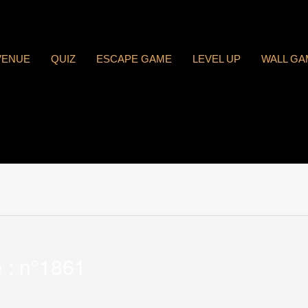
VENUE
QUIZ
ESCAPE GAME
LEVEL UP
WALL GA
 : n°1861