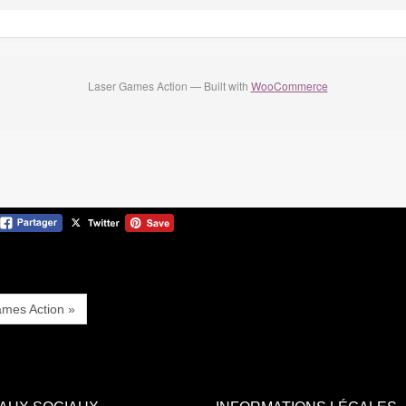
Laser Games Action — Built with
WooCommerce
mes Action »