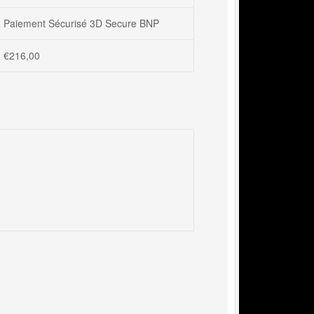
Paiement Sécurisé 3D Secure BNP
€
216,00