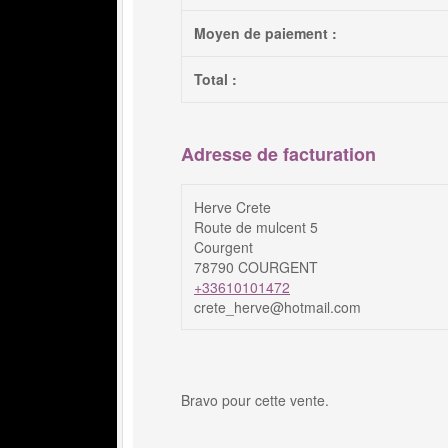
Moyen de paiement :
Total :
Adresse de facturation
Herve Crete
Route de mulcent 5
Courgent
78790 COURGENT
+33610101472
crete_herve@hotmail.com
Bravo pour cette vente.