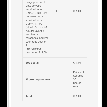
usage personnel.
Date de votre
session Laser
1
€
11,00
Game : 9 juin 2021
Heure de votre
session Laser
Game : 13h00
(Merci d’arriver 15
minutes avant !)
Nombre de
personnes inscrites
pour cette session :
1
Prix réglé par
personne : €11,00
€
11,00
Sous-total :
Paiement
Sécurisé
3D
Moyen de paiement :
Secure
BNP
€
11,00
Total :