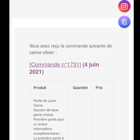
Vous avez reçu la commande suivante de
carine olivier :
[Commande n°1731]
(4 juin
2021)
Produit
Quantité
Prix
Partie de Laser
Game
Session de laser
game choisie
Première partie pour
un joueur.
Informations
complémentaires :
La première partie à