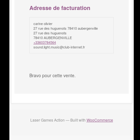
Adresse de facturation
carine olivier
27 rue des huguenots 78410 aubergenville
27 rue des huguenots
78410 AUBERGENVILLE
+33603784564
sound.light.music@club-internet.fr
Bravo pour cette vente.
Laser Games Action — Built with
WooCommerce