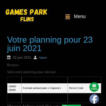
Menu
Votre planning pour 23
juin 2021
22 juin 2021
taton
Bonjour,
Voici votre planning pour demain:
Heure
Service
Client
14h00-
Formule anniversaire « Caporal »
Herve Crete
15h00
15h30-
Deux parties pour le même joueur, le
Anne-Sophie ARNAUD-
16h00
même jour
POTTIER