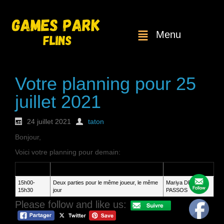
Menu
Votre planning pour 25
juillet 2021
24 juillet 2021
taton
Bonjour,
Voici votre planning pour demain:
Heure
Service
Client
15h00-
Deux parties pour le même joueur, le même
Mariya DE
15h30
jour
PASSOS
Please follow and like us: