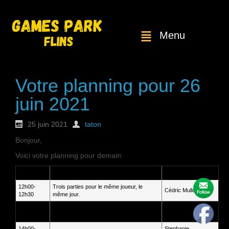
Menu
Votre planning pour 26
juin 2021
25 juin 2021
taton
Bonjour,
Voici votre planning pour demain:
Heure
Service
Client
12h00-
Trois parties pour le même joueur, le
Cédric Mullot
12h30
même jour.
13h00-
Deux parties pour le même joueur, le
Ethan Guyot
13h30
même jour
14h00-
Stephanie