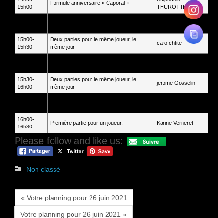
Formule anniversaire « Caporal »
15h00
THUROTTE
15h00-
Deux parties pour le même joueur, le
Jean-Michel
15h30
même jour
Demianoff
15h00-
Deux parties pour le même joueur, le
caro chtite
15h30
même jour
15h00-
Deux parties pour le même joueur, le
Elyse Watroba
15h30
même jour
15h30-
Deux parties pour le même joueur, le
jerome Gosselin
16h00
même jour
15h30-
Deux parties pour le même joueur, le
jerome Gosselin
16h00
même jour
16h00-
Première partie pour un joueur.
Karine Verneret
16h30
Please follow and like us:
Non classé
« Votre planning pour 26 juin 2021
Votre planning pour 26 juin 2021 »