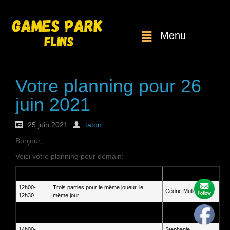
Menu
Votre planning pour 26
juin 2021
25 juin 2021
taton
Bonjour,
Voici votre planning pour demain:
Heure
Service
Client
12h00-
Trois parties pour le même joueur, le
Cédric Mullot
12h30
même jour.
13h00-
Deux parties pour le même joueur, le
Ethan Guyot
13h30
même jour
14h00-
Stephanie