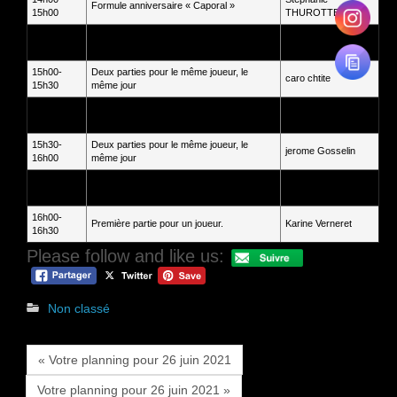
Formule anniversaire « Caporal »
15h00
THUROTTE
15h00-
Deux parties pour le même joueur, le
Jean-Michel
15h30
même jour
Demianoff
15h00-
Deux parties pour le même joueur, le
caro chtite
15h30
même jour
15h00-
Deux parties pour le même joueur, le
Elyse Watroba
15h30
même jour
15h30-
Deux parties pour le même joueur, le
jerome Gosselin
16h00
même jour
15h30-
Deux parties pour le même joueur, le
jerome Gosselin
16h00
même jour
16h00-
Première partie pour un joueur.
Karine Verneret
16h30
Please follow and like us:
Non classé
« Votre planning pour 26 juin 2021
Votre planning pour 26 juin 2021 »