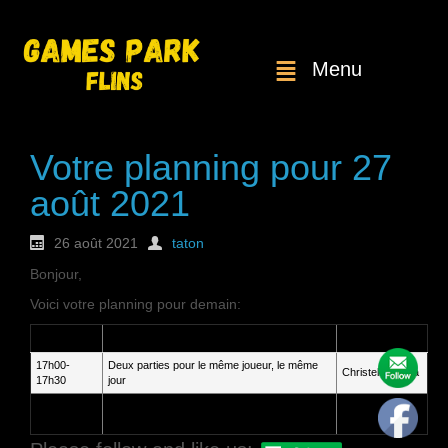
Menu
Votre planning pour 27
août 2021
26 août 2021
taton
Bonjour,
Voici votre planning pour demain:
Heure
Service
Client
17h00-
Deux parties pour le même joueur, le même
Christelle Sarda
17h30
jour
20h30-
Amandine
Première partie pour un joueur.
21h00
Turpin