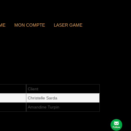
ME
MON COMPTE
LASER GAME
Client
Christelle Sarda
Amandine Turpin