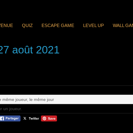
VENUE
QUIZ
ESCAPE GAME
LEVEL UP
WALL GA
 27 août 2021
le même joueur, le même jour
r un joueur.