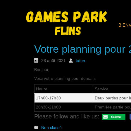
BIEN
Votre planning pour
26 août 2021
taton
Bonjour,
Voici votre planning pour demain:
Heure
Service
17h00-17h30
Deux parties pour 
20h30-21h00
Première partie pou
Please follow and like us:
Non classé