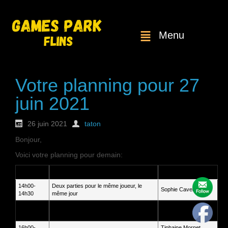
Menu
Votre planning pour 27
juin 2021
26 juin 2021
taton
Bonjour,
Voici votre planning pour demain:
Heure
Service
Client
14h00-
Deux parties pour le même joueur, le
Sophie Cavelier
14h30
même jour
15h00-
Deux parties pour le même joueur, le
Stephane Ragneaud
15h30
même jour
16h00-
Tiphaine Mornet