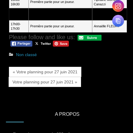
Première partie pour un joueur.
16h30
Canazzi
16h00-
Deux parties pour le même joueur, le
Valentin Cordé
16h30
même jour
17h00-
Première partie pour un joueur.
Annaëlle FLEURY
17h30
Please follow and like us:
Non classé
« Votre planning pour 27 juin 2021
Votre planning pour 27 juin 2021 »
A PROPOS