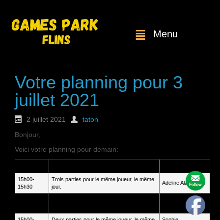
Menu
Votre planning pour 3
juillet 2021
2 juillet 2021
taton
Bonjour,
Voici votre planning pour demain:
Heure
Service
Client
15h00-
Trois parties pour le même joueur, le même
Adeline Alaphilippe
15h30
jour.
15h00-
Deux parties pour le même joueur, le même
Karine Kracht
15h30
jour
15h00-
Deux parties pour le même joueur, le même
Sophie