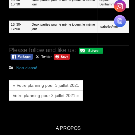
15h30
jour
Benhammadi
15h30-
Formule anniversaire « Caporal »
loona vitta
16h30
16h30-
Deux parties pour le même joueur, le même
Isabelle Ayer
17h00
jour
16h30-
Deux parties pour le même joueur, le même
lidia ismael
17h00
jour
Please follow and like us:
Non classé
« Votre planning pour 3 juillet 2021
Votre planning pour 3 juillet 2021 »
A PROPOS