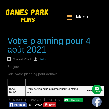
Menu
Votre planning pour 4
août 2021
3 août 2021
taton
Bonjour,
Voici votre planning pour demain:
Heure
Service
Client
15h30-
Deux parties pour le même joueur, le même
Thibault Martin
16h00
jour
Please follow and like us: