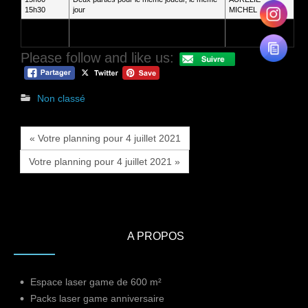
15h30
jour
MICHEL
15h00-
Deux parties pour le même joueur, le même
y kaddour
15h30
jour
Please follow and like us:
Non classé
« Votre planning pour 4 juillet 2021
Votre planning pour 4 juillet 2021 »
A PROPOS
Espace laser game de 600 m²
Packs laser game anniversaire