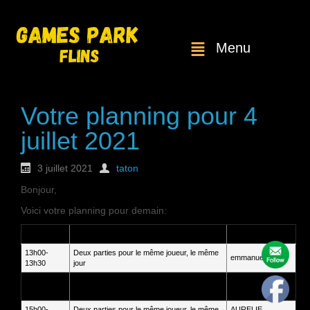
Menu
Votre planning pour 4
juillet 2021
3 juillet 2021
taton
Bonjour,
Voici votre planning pour demain:
Heure
Service
Client
13h00-
Deux parties pour le même joueur, le même
emmanuel BLIN
13h30
jour
14h30-
Rodolphe
Première partie pour un joueur.
15h00
BERGER
15h00-
Deux parties pour le même joueur, le même
AURELIE