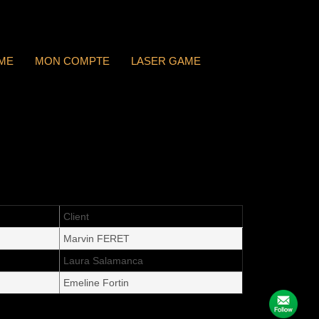
ME
MON COMPTE
LASER GAME
Client
Marvin FERET
Laura Salamanca
Emeline Fortin