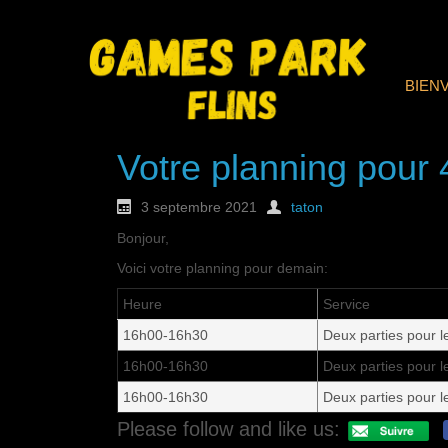
BIEN
Votre planning pour
3 septembre 2021
taton
Bonjour,
Voici votre planning pour demain:
Heure
Service
16h00-16h30
Deux parties pour 
16h00-16h30
Deux parties pour 
16h00-16h30
Deux parties pour 
Please follow and like us: