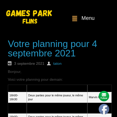
Menu
Votre planning pour 4
septembre 2021
3 septembre 2021
taton
Bonjour,
Voici votre planning pour demain:
Heure
Service
Client
16h00-
Deux parties pour le même joueur, le même
Marvin FERET
16h30
jour
16h00-
Deux parties pour le même joueur, le même
Laura
16h30
jour
Salamanca
16h00-
Deux parties pour le même joueur, le même