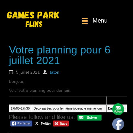
Menu
Votre planning pour 6
juillet 2021
5 juillet 2021
taton
Bonjour,
Voici votre planning pour demain:
Heure
Service
Client
17h00-17h30
Deux parties pour le même joueur, le même jour
Emilie Crey
Please follow and like us: