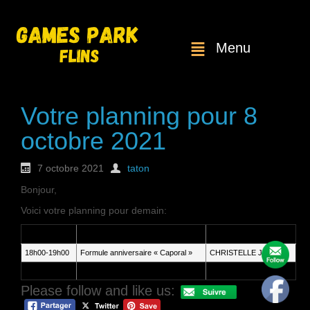
Menu
Votre planning pour 8
octobre 2021
7 octobre 2021
taton
Bonjour,
Voici votre planning pour demain:
Heure
Service
Client
18h00-19h00
Formule anniversaire « Caporal »
CHRISTELLE JUDOR
20h00-20h30
Première partie pour un joueur.
Sihame Fakhir
Please follow and like us: