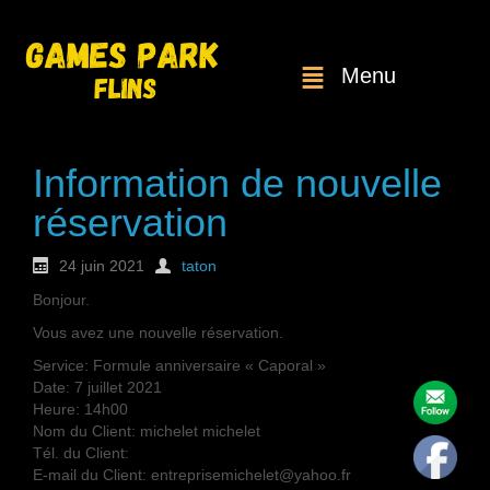
Menu
Information de nouvelle
réservation
24 juin 2021
taton
Bonjour.
Vous avez une nouvelle réservation.
Service: Formule anniversaire « Caporal »
Date: 7 juillet 2021
Heure: 14h00
Nom du Client: michelet michelet
Tél. du Client:
E-mail du Client: entreprisemichelet@yahoo.fr