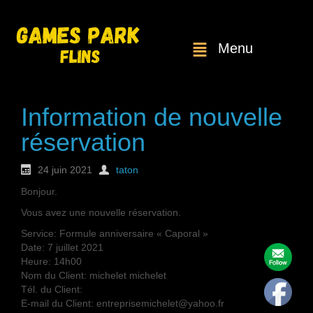
Menu
Information de nouvelle
réservation
24 juin 2021
taton
Bonjour.
Vous avez une nouvelle réservation.
Service: Formule anniversaire « Caporal »
Date: 7 juillet 2021
Heure: 14h00
Nom du Client: michelet michelet
Tél. du Client:
E-mail du Client: entreprisemichelet@yahoo.fr