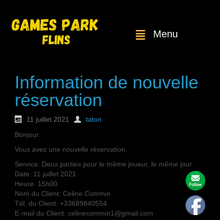
Menu
Information de nouvelle
réservation
11 juillet 2021
taton
Bonjour.
Vous avez une nouvelle réservation.
Service: Deux parties pour le même joueur, le même jour
Date: 11 juillet 2021
Heure: 15h00
Nom du Client: Celine Commin
Tél. du Client: +33689840554
E-mail du Client: celinecommin1@gmail.com