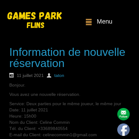
Menu
Information de nouvelle
réservation
11 juillet 2021
taton
Bonjour.
Vous avez une nouvelle réservation.
Service: Deux parties pour le même joueur, le même jour
Date: 11 juillet 2021
Heure: 15h00
Nom du Client: Celine Commin
Tél. du Client: +33689840554
E-mail du Client: celinecommin1@gmail.com